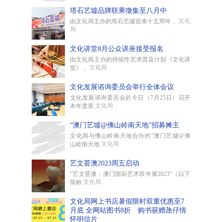
塔石艺墟品牌联乘徵集至八月中
文化
由文化局主办的塔石艺墟迎来十五周年，
局
文化讲堂8月公众讲座接受报名
由文化局主办的持续性艺术普及计划《文化讲
文化局
堂》，
文化发展谘询委员会举行全体会议
文化发展谘询委员会於今日（7月25日）召开
文化局
本年度第
“澳门艺墟@佛山岭南天地”招募摊主
文化局与佛山岭南天地合办的“澳门艺墟@佛
文化局
山岭南天地
艺文荟澳2023周五启动
“艺文荟澳：澳门国际艺术双年展2023”（以下
文化局
简称
文化局网上书店暑假限时双重优惠至7
月底 全网站图书8折 购书获赠氹仔情
怀明信片