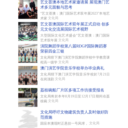
艺文荟澳本地艺术家邀请展 展现澳门艺
术多元面貌与思考
“艺文荟澳：澳门国际艺术双年展2023”本地艺
文化局
术家
艺文荟澳国际艺术双年展正式启动 创多
元文化交流展国际艺术视野
大型国际文化艺术盛会“艺文荟澳：澳门国际
文化局
艺术双年展
演院舞蹈学校第八届RDGP国际舞蹈赛
荣获四金三银
文化局辖下澳门演艺学院舞蹈学校中学教育课
文化局
程高一级学
澳门演艺学院音乐学校举办毕业典礼
文化局辖下澳门演艺学院音乐学校於7月21日
文化局
在岗顶剧
荔枝碗船厂片区多项工作坊接受报名
文化局将於本年8月19日至12月17日期间在荔
文化局
枝碗
文化局呼吁文物建筑负责人及时做好防
范措施
文化局
因应本澳现时正悬挂一号风球，