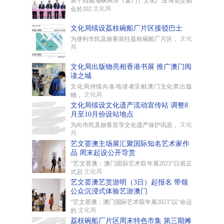
第十四届海峡两岸（厦门）文化产业博览交易
文化局
会於202
文化局续设荔枝碗船厂片区接驳巴士
文化
为便利市民及旅客前往荔枝碗船厂片区，
局
文化局出版物亮相香港书展 推广澳门阅
读之城
文化局持续向各地读者呈献澳门文化类出版
文化局
物，
文化局续设文化遗产流动宣传站 调整8
月至10月份设站地点
文化
为向市民及旅客宣导文化遗产保护讯息，
局
艺文荟澳主场展汇聚国际知名艺术家作
品 周末起设公开导赏
“艺文荟澳：澳门国际艺术双年展2023”日前正
文化局
式启
艺文荟澳艺赏游明（3日）起报名 带领
公众沉浸式体验艺游澳门
“艺文荟澳：澳门国际艺术双年展2023”以“命运
文化局
的
荔枝碗船厂片区周末特色市集 第三期摊