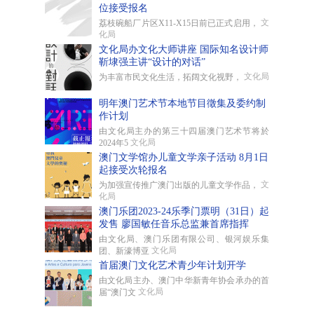
位接受报名
文
荔枝碗船厂片区X11-X15日前已正式启用，
化局
文化局办文化大师讲座 国际知名设计师
靳埭强主讲“设计的对话”
文化局
为丰富市民文化生活，拓阔文化视野，
明年澳门艺术节本地节目徵集及委约制
作计划
由文化局主办的第三十四届澳门艺术节将於
文化局
2024年5
澳门文学馆办儿童文学亲子活动 8月1日
起接受次轮报名
文
为加强宣传推广澳门出版的儿童文学作品，
化局
澳门乐团2023-24乐季门票明（31日）起
发售 廖国敏任音乐总监兼首席指挥
由文化局、澳门乐团有限公司、银河娱乐集
文化局
团、新濠博亚
首届澳门文化艺术青少年计划开学
由文化局主办、澳门中华新青年协会承办的首
文化局
届“澳门文