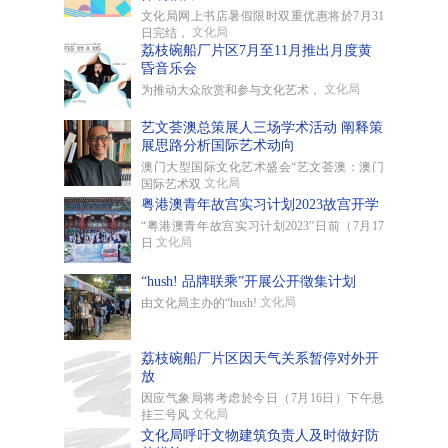
文化局网上书店暑假限时双重优惠将於7月31
文化局
日完结，
荔枝碗船厂片区7月至11月推出月度黄
昏音乐会
文化局
为推动大众欣赏和参与文化艺术，
艺文荟澳总策展人三场学术活动 阐释策
展思路分析国际艺术动向
澳门大型国际文化艺术盛会“艺文荟澳：澳门
文化局
国际艺术双
粤港澳青年故宫实习计划2023故宫开学
“粤港澳青年故宫实习计划2023”日前（7月17
文化局
日
“hush! 品牌联乘”开展公开徵集计划
文化局
由文化局主办的“hush!
荔枝碗船厂片区因天气关系暂停对外开
放
因应气象局将考虑於今日（7月16日）下午悬
文化局
挂三号风
文化局呼吁文物建筑负责人及时做好防