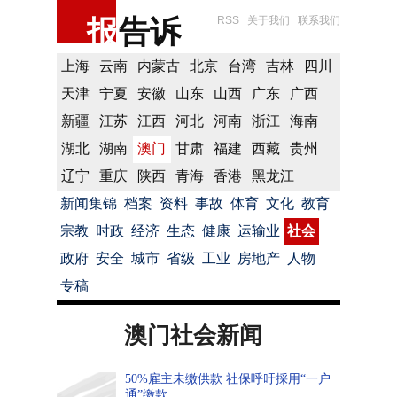
报
告诉
RSS
关于我们
联系我们
上海
云南
内蒙古
北京
台湾
吉林
四川
天津
宁夏
安徽
山东
山西
广东
广西
新疆
江苏
江西
河北
河南
浙江
海南
湖北
湖南
澳门
甘肃
福建
西藏
贵州
辽宁
重庆
陕西
青海
香港
黑龙江
新闻集锦
档案
资料
事故
体育
文化
教育
宗教
时政
经济
生态
健康
运输业
社会
政府
安全
城市
省级
工业
房地产
人物
专稿
澳门社会新闻
50%雇主未缴供款 社保呼吁採用“一户
通”缴款