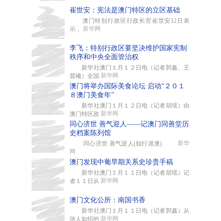
崔世安：宪法是澳门特区的立区基础
澳门特别行政区行政长官崔世安12日表
新华网
示，
李飞：特别行政区要坚决维护国家宪制
秩序和中央全面管治权
新华社澳门１月１２日电（记者郭鑫、王
新华网
晨曦）全国
澳门将举办国际美食论坛 启动“２０１
８澳门美食年”
新华社澳门１月１２日电（记者胡瑶）由
新华网
澳门特区政
同心济世 善气迎人——记澳门同善堂历
史档案陈列馆
新华
同心济世 善气迎人(知行港澳)
网
澳门发现中葡早期关系史珍贵手稿
新华社澳门１月１１日电（记者胡瑶）记
新华网
者１１日从
澳门文化公所：南国书香
新华社澳门１月１１日电（记者郭鑫）从
新华网
游人如织的