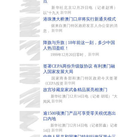
点
新华社北京12月29日电（记者赵博）
新华网
以“十九大
港珠澳大桥澳门口岸将实行新通关模式
据来自澳门特区政府发言人办公室的消
新华网
息，
降旗与升旗 | 18年前这一刻，多少中国
人热泪盈眶！
新华网
1999年12月20日零时，
签署CEPA两份升级版协议 有利澳门融
入国家发展大局
国家商务部和澳门特区政府今天签署
新华网
《CEPA投资
故宫珍藏皇家武备精品展亮相澳门
新华社澳门12月14日电（记者 胡瑶）“大
新华网
阅风
逾1500项澳门产品可享受零关税优惠出
口内地
新华社澳门12月14日电（记者郭鑫）记者
新华网
14日
中华人民共和国澳门特别行政区第十三