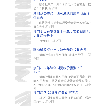
新华社澳门１月２９日电（记者郭鑫）记
新华网
者２９日从
港澳政协委员：便利港澳同胞内地生活
促融合
政协天津市第十四届委员会第一次会议27
新华网
日在天津
澳门委员在皖参政十一载：安徽创新能
力将后来居上
新华网
“十年前，
珠海横琴深化与港澳合作取得新进展
新
新华社北京1月26日电 港澳台简讯
华网
澳门2017年综合消费物价指数上升
1.23%
新华社澳门1月22日电（记者王晨曦）记
者22日从澳门特区政府统计暨普查局获悉，
新华
2017年12月澳门综合消费物价指数为111.
网
澳门启动“2018澳门美食年”活动
新华社澳门1月17日电（记者胡瑶）联合
新华网
国教科文