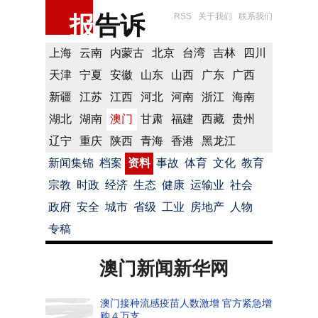
报
告诉
RSS
关于我们
联系我们
上海
云南
内蒙古
北京
台湾
吉林
四川
天津
宁夏
安徽
山东
山西
广东
广西
新疆
江苏
江西
河北
河南
浙江
海南
湖北
湖南
澳门
甘肃
福建
西藏
贵州
辽宁
重庆
陕西
青海
香港
黑龙江
新闻集锦
档案
资料
事故
体育
文化
教育
宗教
时政
经济
生态
健康
运输业
社会
政府
安全
城市
省级
工业
房地产
人物
专稿
澳门新闻新华网
澳门接种流感疫苗人数激增 官方紧急增
购４万支