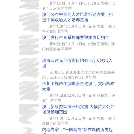
新华社澳门１月４日电（记者王晨曦）记
新华网
者４日从澳
澳门公布中长期人才培养行动方案 打
造中葡双语人才培养基地
新华社澳门１月４日电（记者 郭鑫）澳门
新华网
特区政府
澳门发行生肖系列邮票迎接农历狗年
新华社澳门１月３日电（记者王晨曦）澳
新华网
门特区邮电
珠海口岸元旦假期日均43.8万人次出入
境
记者近日从珠海出入境边防检查总站获
新华网
悉，元旦三天假期共有131.
四川卫视跨年演唱会走进澳门 突出熊猫
元素
新华社成都12月31日电（记者 张超群、许
新华网
茹）
澳门新版控烟法开始实施 大幅扩大公共
场所禁烟范围
新华社澳门１月１日电（记者 郭鑫）澳门
新华网
新修订的
内地专家：“一国两制”站在新的历史起